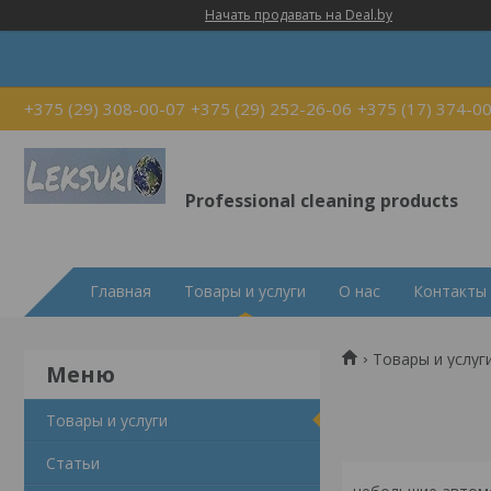
Начать продавать на Deal.by
+375 (29) 308-00-07
+375 (29) 252-26-06
+375 (17) 374-0
Professional cleaning products
Главная
Товары и услуги
О нас
Контакты
Товары и услуг
Товары и услуги
Статьи