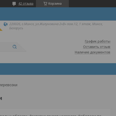
42 отзыва
Корзина
220026, г.Минск, ул.Жилуновича 2«В» пом.12, 1 этаж, Минск,
Беларусь
График работы
Оставить отзыв
Наличие документов
перевозки
и