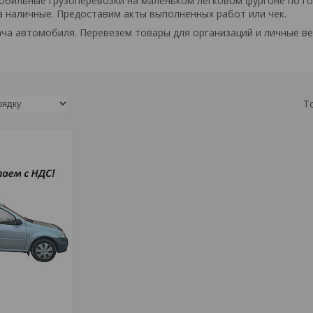
бильные грузоперевозки на маленьком легковом фургоне по гор
за наличные. Предоставим акты выполненных работ или чек.
ча автомобиля. Перевезем товары для организаций и личные ве