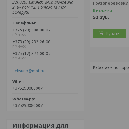
220026, г.Минск, ул.Жилуновича
Грузоперевозки
2«В» пом.12, 1 этаж, Минск,
В наличии
Беларусь
50
руб.
+375 (29) 308-00-07
Купить
г.Минск
+375 (29) 252-26-06
г.Минск
+375 (17) 374-00-07
г.Минск
Работаем по город
Leksurio@mail.ru
+375293080007
+375293080007
Информация для