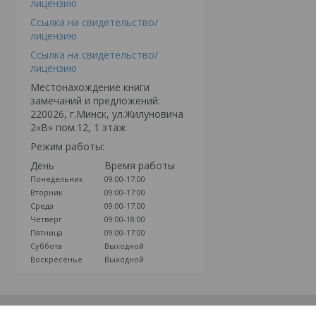
лицензию
Ссылка на свидетельство/
лицензию
Ссылка на свидетельство/
лицензию
Местонахождение книги
замечаний и предложений:
220026, г.Минск, ул.Жилуновича
2«В» пом.12, 1 этаж
Режим работы:
День
Время работы
Понедельник
09:00-17:00
Вторник
09:00-17:00
Среда
09:00-17:00
Четверг
09:00-18:00
Пятница
09:00-17:00
Суббота
Выходной
Воскресенье
Выходной