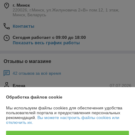
г. Минск
220026, г.Минск, ул.Жилуновича 2«В» пом.12, 1 этаж,
Минск, Беларусь
Контакты
Сегодня работает с 09:00 до 18:00
Показать весь график работы
Отзывы о магазине
42 отзывов за всё время
Елена
07.07.2026
Отлично
Обработка файлов cookie
Все в наличии. Хорошие цены. Буду заказывать еще.
Мы используем файлы cookies для обеспечения удобства
пользователей портала и предоставления персональных
рекомендаций.
Вы можете настроить файлы cookies или
отключить их.
Покупатель
03.06.2026
Отлично