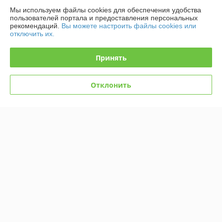
Мы используем файлы cookies для обеспечения удобства
пользователей портала и предоставления персональных
рекомендаций.
Вы можете настроить файлы cookies или
О нас
отключить их.
91% положительных из 11 отзывов за год
Принять
Работает с 19.03.2013
г. Минск
Отклонить
220026, г.Минск, ул.Жилуновича 2«В» пом.12, 1 этаж,
Минск, Беларусь
Контакты
Сегодня работает с 09:00 до 17:00
Показать весь график работы
Отзывы о магазине
42 отзывов за всё время
Елена
07.07.2026