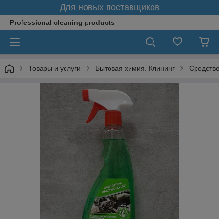
Для новых поставщиков
Professional cleaning products
Товары и услуги
Бытовая химия. Клининг
Средство